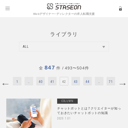
Webデザイナー・ディレクターの求人転職支援
ライブラリ
ALL
847
全
件
/ 493〜504件
1
…
40
41
42
43
44
…
71
COLUMN
チャットボットとは？クリエイターが知っ
ておきたいチャットボットの知識
2020.1.01