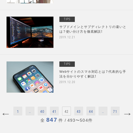
TIPS
サブドメインとサブディレクトリの違いと
は？使い分け方を徹底解説！
2019.12.21
TIPS
Webサイトのスマホ対応とは？代表的な手
法を分かりやすく解説！
2019.12.20
1
…
40
41
42
43
44
…
71
847
全
件
/ 493〜504件