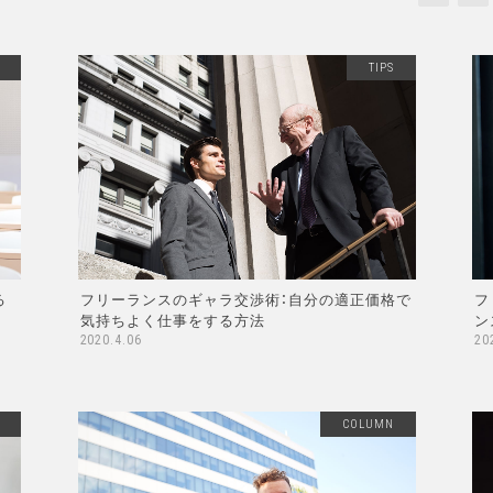
TIPS
る
フリーランスのギャラ交渉術：自分の適正価格で
フ
気持ちよく仕事をする方法
ン
2020.4.06
20
COLUMN