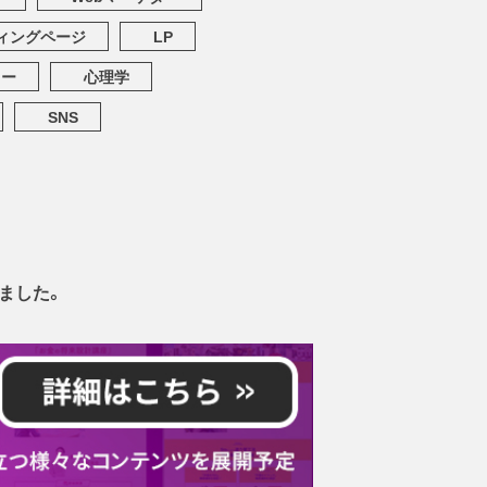
ィングページ
LP
ター
心理学
SNS
ました。