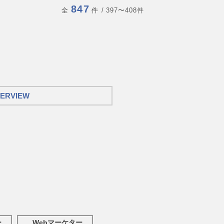
847
全
件
/ 397〜408件
TERVIEW
ー
Webマーケター