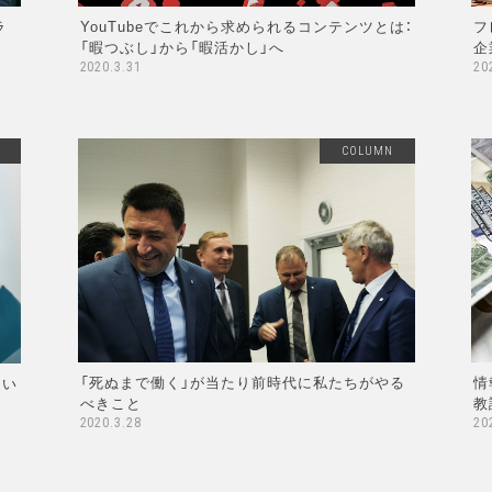
ラ
YouTubeでこれから求められるコンテンツとは：
フ
「暇つぶし」から「暇活かし」へ
企
2020.3.31
20
COLUMN
「死ぬまで働く」が当たり前時代に私たちがやる
情
ない
べきこと
教
2020.3.28
20