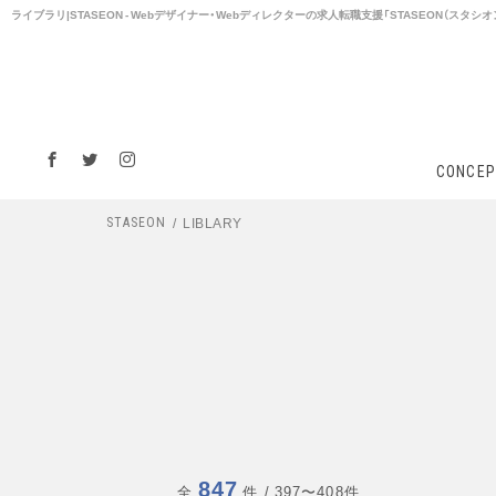
ライブラリ|STASEON - Webデザイナー・Webディレクターの求人転職支援「STASEON（スタシオ
CONCEP
LIBLARY
STASEON
847
全
件
/ 397〜408件