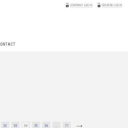
COMPANY LOGIN
CREATOR LOGIN
CONTACT
32
33
34
35
36
…
71