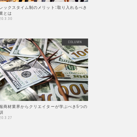
レックスタイム制のメリット：取り入れるべき
業とは
20.3.30
COLUMN
報商材業界からクリエイターが学ぶべき5つの
訓
20.3.27