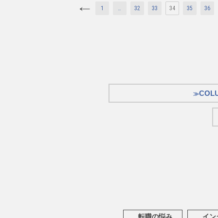
1
…
32
33
34
35
36
COL
転職の悩み
イン