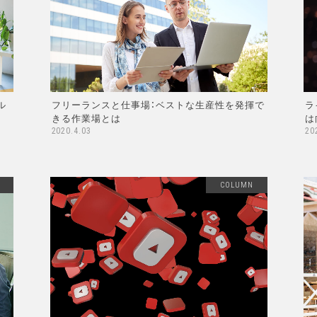
ル
フリーランスと仕事場：ベストな生産性を発揮で
ラ
きる作業場とは
は
2020.4.03
20
COLUMN