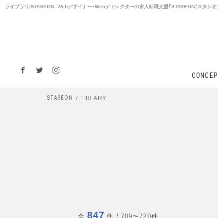
ライブラリ|STASEON - Webデザイナー・Webディレクターの求人転職支援「STASEON（スタシオ
CONCEP
LIBLARY
STASEON
847
全
件
/ 709〜720件