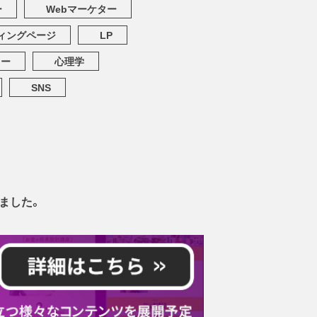
ー
Webマーケター
ィングページ
LP
ター
心理学
SNS
ました。