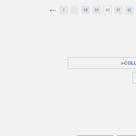
1
…
58
59
60
61
62
COL