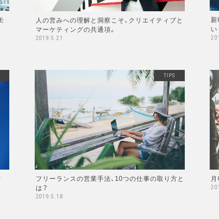
モ
新
人の営みへの理解と洞察こそ、クリエイティブと
い
マーケティングの共通項。
20
2019.5.21
TIPS
ク
フリーランスの営業手法、10つの仕事の取り方と
月
は？
20
2019.5.18