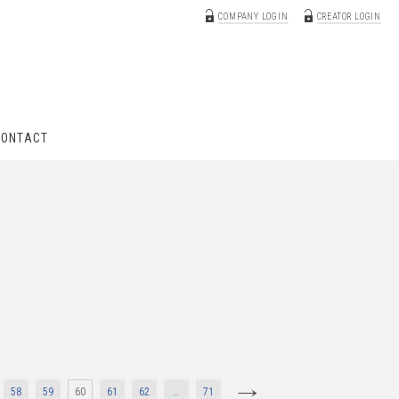
COMPANY LOGIN
CREATOR LOGIN
CONTACT
58
59
60
61
62
…
71