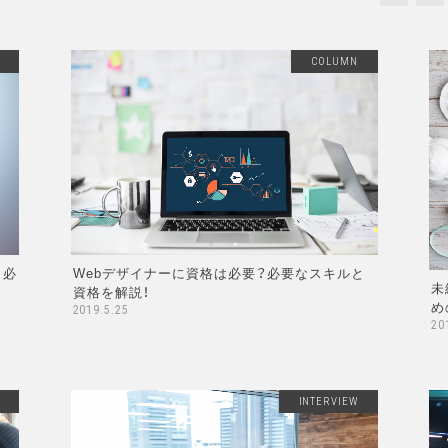
COLUMN
と必
Webデザイナーに資格は必要？必要なスキルと
未
資格を解説！
め
2019.5.25
20
INTERVIEW