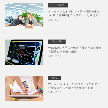
INTERVIEW
ストイックなまでにユーザー目線を保ちつ
つ、常に最適解をアップデートし続ける。
2023.3.07
COLUMN
WEB3.0を活用した代表的技術とは？技術
を活用した事例も紹介
2022.10.28
TIPS
WEBディレクターの年収アップのために
必要なスキルとは？平均年収も紹介
2022.10.26