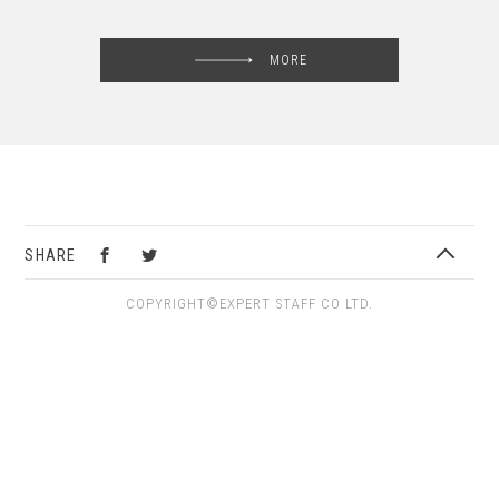
MORE
SHARE
COPYRIGHT©EXPERT STAFF CO LTD.