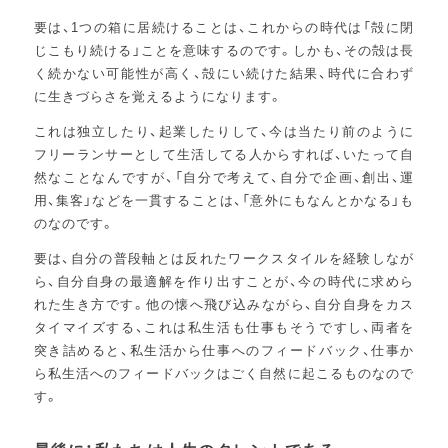
要は、1つの箱に居続けることは、これからの時代は「殻に閉
じこもり続ける」ことを意味するのです。しかも、その殻は長
く続かない可能性が高く、殻にい続けた結果、時代に合わず
に生きづらさを覚えるようになります。
これは独立したり、起業したりして、今は当たり前のように
フリーランサーとして生活してる人からすれば、いたって自
然なことなんですが、「自分で考えて、自分で企画、創出、運
用、集客」などを一貫することは、「意外にもなんとかなる」も
のなのです。
要は、自分の普段軸とは反れたワークスタイルを経験しなが
ら、自分自身の最適解を作り出すことが、今の時代に求めら
れた生き方です。他の懐へ飛び込みながら、自分自身をカス
タイマイズする、これは私生活も仕事もそうですし、両者を
突き詰めると、私生活から仕事へのフィードバック、仕事か
ら私生活へのフィードバックはごく自然に起こるものなので
す。