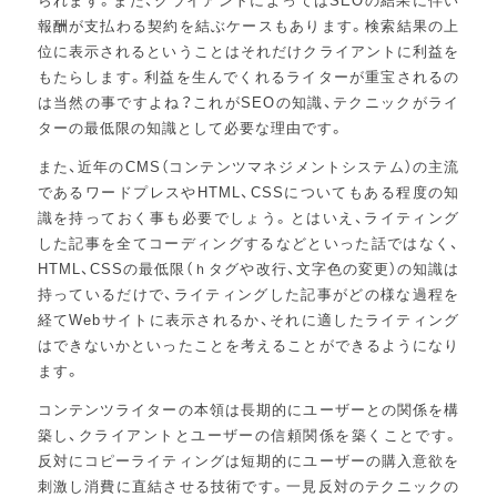
報酬が支払わる契約を結ぶケースもあります。検索結果の上
位に表示されるということはそれだけクライアントに利益を
もたらします。利益を生んでくれるライターが重宝されるの
は当然の事ですよね？これがSEOの知識、テクニックがライ
ターの最低限の知識として必要な理由です。
また、近年のCMS（コンテンツマネジメントシステム）の主流
であるワードプレスやHTML、CSSについてもある程度の知
識を持っておく事も必要でしょう。とはいえ、ライティング
した記事を全てコーディングするなどといった話ではなく、
HTML、CSSの最低限（ｈタグや改行、文字色の変更）の知識は
持っているだけで、ライティングした記事がどの様な過程を
経てWebサイトに表示されるか、それに適したライティング
はできないかといったことを考えることができるようになり
ます。
コンテンツライターの本領は長期的にユーザーとの関係を構
築し、クライアントとユーザーの信頼関係を築くことです。
反対にコピーライティングは短期的にユーザーの購入意欲を
刺激し消費に直結させる技術です。一見反対のテクニックの