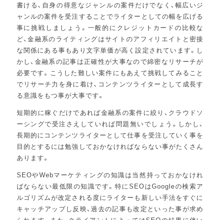
書ける、自身の得意なジャンルの案件だけでなく、幅広いジ
ャンルの案件を受注することでライターとしての幅を広げる
事に挑戦しましょう。一般的にクレジットカードの比較な
ど、金融系のライティングはサイトのアフィリエイトと密接
な関係にある事もあり文字単価が高く設定されています。し
かし、金融系の記事は正確性が大事なので綿密なリサーチが
必要です。こうした難しい案件にもあえて挑戦してみること
でリサーチ力を身に着け、コンテンツライターとして成長す
る意識をもつ事が大事です。
短期的に稼ぐだけであれば金融系の案件に絞り、クラウドソ
ーシングで受注さえしていれば問題無いでしょう。しかし、
長期的にコンテンツライターとして仕事を受注していく事を
目的とするには勉強しておかなければならない事がたくさん
あります。
SEOやWebマーケティングの知識は当然持っておかなけれ
ばならない最低限の知識です。特にSEOはGoogleの検索ア
ルゴリズムが改定される度にライターも新しい手法をすぐに
キャッチアップし反映、過去の記事も改定といった事が求め
られます。また、クライアントによってはSEOの結果に伴い