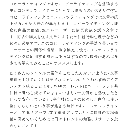
コピーライティングですが、コピーライティングを勉強する
事がコンテンツライターにとっても得るものが大きいです。
コピーライティングとコンテンツライティングでは文章の読
ませ方、文章の長さが異なります。コピーライティングは即
座に商品の価値、魅力をユーザーに購買意欲を誘う文章で
す。商品の購入を促す文章にするためには行動心理学などの
勉強が必要です。このコピーライティングの手法を長い目で
ユーザーとの関係性構築に置き換えて使う、コンテンツライ
ティングに応用する機会はあるはずなので、機会があれば多
少でも学んでみることをオススメします。
たくさんのジャンルの案件をこなした方がいいように、文字
単価を上げていくには得意なジャンルにとらわれず幅広くア
ンテナを張ることです。Webのトレンドはハード、ソフト共
に日々進化し続けています。つまり、一度何かを勉強したと
いって安心していると、半年後にはその勉強した内容は使い
物にならないという事が起きる時代です。コンテンツライタ
ーとして収入アップ、文字単価アップ、さらに自身の市場価
値を高めていくためには日々トレンドの勉強、リサーチを怠
らないことです。