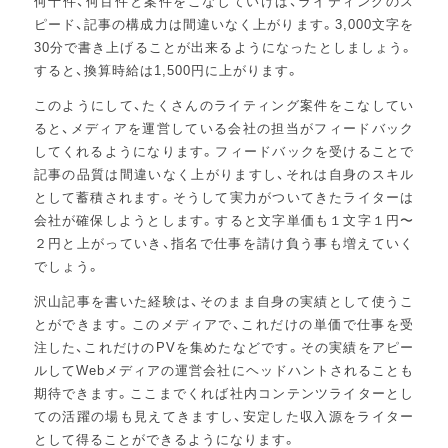
何十件、何百件と案件をこなしていけば、ライティングのス
ピード、記事の構成力は間違いなく上がります。3,000文字を
30分で書き上げることが出来るようになったとしましょう。
すると、換算時給は1,500円に上がります。
このようにして、たくさんのライティング案件をこなしてい
ると、メディアを運営している会社の担当がフィードバック
してくれるようになります。フィードバックを受けることで
記事の品質は間違いなく上がりますし、それは自身のスキル
として蓄積されます。そうして実力がついてきたライターは
会社が確保しようとします。すると文字単価も１文字１円〜
２円と上がっていき、指名で仕事を請け負う事も増えていく
でしょう。
沢山記事を書いた経験は、そのまま自身の実績として使うこ
とができます。このメディアで、これだけの単価で仕事を受
注した、これだけのPVを集めたなどです。その実績をアピー
ルしてWebメディアの運営会社にヘッドハントされることも
期待できます。ここまでくれば社内コンテンツライターとし
ての活躍の場も見えてきますし、安定した収入源をライター
として得ることができるようになります。