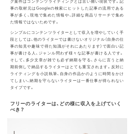
グ案件はコンテンツライティングとは言い難い現状です。記
事の取材元はGoogleの検索にヒットした記事の流用である
事が多く、現地で集めた情報や、詳細な商品リサーチで集め
た情報ではないためです。
シンプルにコンテンツライターとして収入を増やしていく手
段としては、他のライターでは書けないオリジナル（自身の仕
事の知見や趣味で得た知識がそれにあたります）で面白い記
事が書ける人、ジャンル問わず様々な記事が書ける人です。
そして、多少文章が雑でも必ず納期を守る、さらに言うと納
期前倒しで納品するライターはとても重宝されます。反対に
ライティングを小説執筆、自身の作品かのように時間をかけ
てしまい、納期を守らないライターは一番仕事が得られない
タイプです。
フリーのライターは、どの様に収入を上げていく
べき？