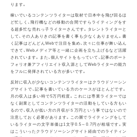
ります。
稼いでいるコンテンツライターは取材で日本中を飛び回るほ
ど忙しく、飛行機などの移動の合間ですらライティングをす
る超多忙な売れっ子ライターさんです。タレントライターと
して、その人ありきの記事を書く事も少なくありません。書
く記事はどんどんWebで注目を集め、次々に仕事が舞い込ん
できて、Webメディア等と一緒に企画を立ち上げるなど活躍
されています。また、個人サイトをもっていて、記事のポート
フォリオ兼アフィリエイト収入源としてWebライターの能力
をフルに発揮されている方が多いです。
反対に収入が少ないコンテンツライターはクラウドソーシン
グサイトで、記事を書いている方のケースがほとんどです。
月の収入は多い時で5万円程度。これには専業ライターでは
なく副業としてコンテンツライターの活動をしている方もい
るので、収入が低い方の月収が５万円という事ではないので
注意しておく必要があります。この層でライティングをして
いるライターの文字単価は1文字0.5～0.7円が相場です。実
はこういったクラウドソーシングサイト経由でのライティン