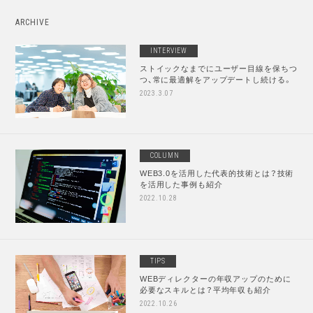
ARCHIVE
INTERVIEW
ストイックなまでにユーザー目線を保ちつ
つ、常に最適解をアップデートし続ける。
2023.3.07
COLUMN
WEB3.0を活用した代表的技術とは？技術
を活用した事例も紹介
2022.10.28
TIPS
WEBディレクターの年収アップのために
必要なスキルとは？平均年収も紹介
2022.10.26