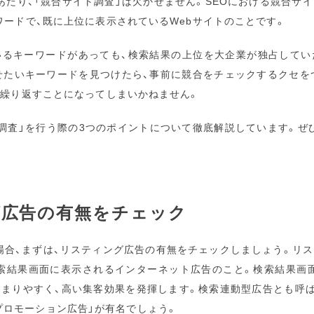
あたり、「競合サイト調査」は欠かせません。SEOにおける競合サ
ワードで、既に上位に表示されているWebサイトのことです。
いるキーワードがあっても、検索結果の上位を大企業が独占してい
せたいキーワードを見つけたら、事前に競合をチェックするクセを
を繰り返すことになってしまいかねません。
ト調査」を行う際の3つのポイントについて徹底解説しています。ぜ
グ広告の有無をチェック
場合、まずは、リスティング広告の有無をチェックしましょう。リス
索結果画面に表示されるインターネット広告のこと。検索結果画
まりやすく、高い集客効果を発揮します。検索連動型広告とも呼ばれ、
oo!プロモーション広告」が有名でしょう。