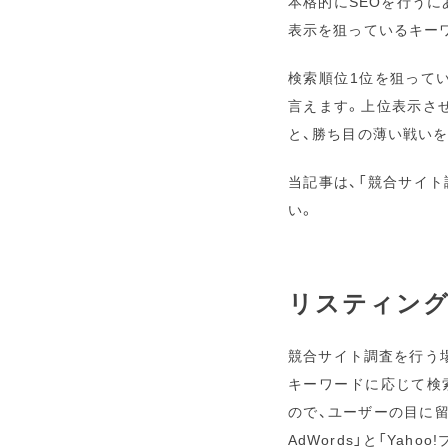
本格的にSEOを行うに
表示を狙っているキー
検索順位1位を狙って
言えます。上位表示さ
と、勝ち目の薄い戦い
当記事は、「競合サイ
い。
リスティン
競合サイト調査を行う
キーワードに応じて検
ので、ユーザーの目に留
AdWords」と「Yah