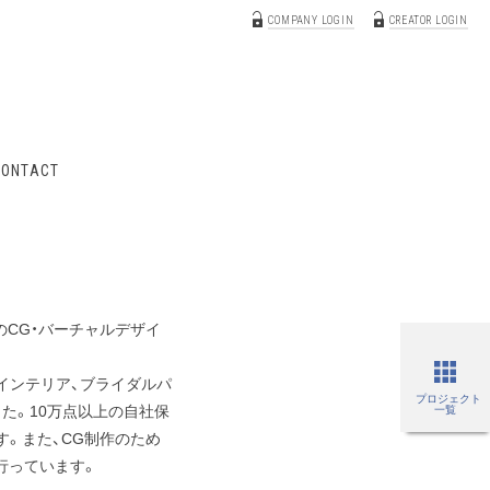
COMPANY LOGIN
CREATOR LOGIN
CONTACT
のCG・バーチャルデザイ
、インテリア、ブライダルパ
プロジェクト
た。10万点以上の自社保
一覧
す。また、CG制作のため
行っています。