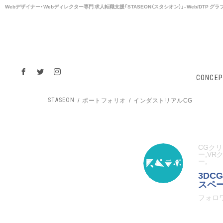
Webデザイナー・Webディレクター専⾨ 求⼈転職支援「STASEON（スタシオン）」- Web/DTP
CONCEP
ポートフォリオ
インダストリアルCG
STASEON
CGク
ー,VR
ー,
3DC
スペ
フォロワ