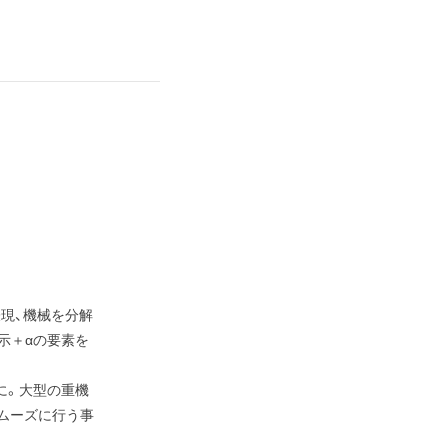
現、機械を分解
示＋αの要素を
に。大型の重機
スムーズに行う事