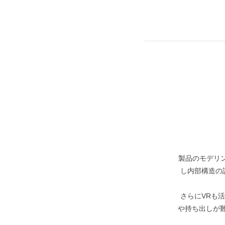
製品のモデリ
し内部構造の
さらにVRも
や持ち出しが難