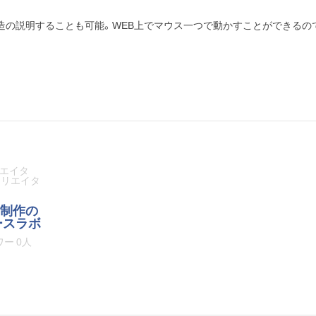
造の説明することも可能。WEB上でマウス一つで動かすことができるの
リエイタ
クリエイタ
G制作の
ースラボ
ー 0人