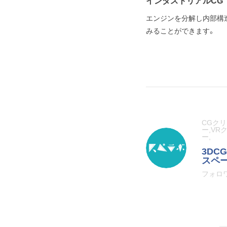
インダストリアルCG
エンジンを分解し内部構
みることができます。
CGク
ー,VR
ー,
3DC
スペ
フォロワ