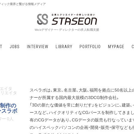
 グラフィック業界と繋がる情報メディア
Webデザイナー・ディレクターの求人転職支援
T
JOBS
INTERVIEW
LIBRARY
PORTFOLIO
MYPAGE
リエイタ
スペラボは、東京、名古屋、大阪、福岡を拠点に50名以上
クリエイタ
ナーが所属する国内最大規模の3DCG制作会社。
G制作の
「3Dの新たな価値を常に創りだす」をビジョンに、建築
ースラボ
ースなど、ハイクオリティなCGパースを制作してきまし
ー 0人
有のCGデータがあり、CGデータの販売も行なっていま
のハイスペックパソコンの企画・開発・販売・保守なども