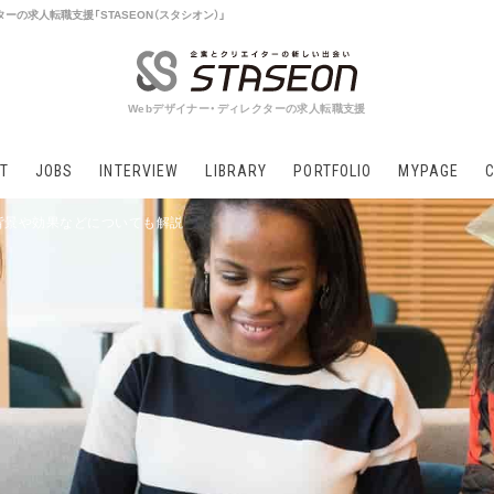
ーの求人転職支援「STASEON（スタシオン）」
Webデザイナー・ディレクターの求人転職支援
T
JOBS
INTERVIEW
LIBRARY
PORTFOLIO
MYPAGE
背景や効果などについても解説