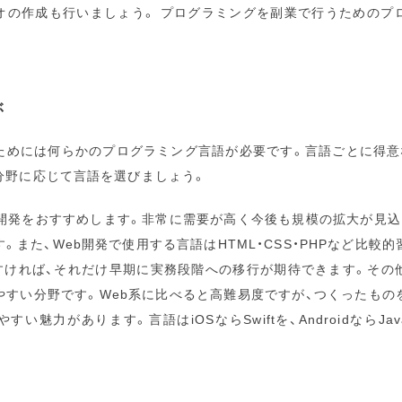
オの作成も行いましょう。 プログラミングを副業で行うためのプ
ぶ
ためには何らかのプログラミング言語が必要です。言語ごとに得意
分野に応じて言語を選びましょう。
の開発をおすすめします。非常に需要が高く今後も規模の拡大が見込
。また、Web開発で使用する言語はHTML・CSS・PHPなど比較
すければ、それだけ早期に実務段階への移行が期待できます。その
やすい分野です。Web系に比べると高難易度ですが、つくったもの
い魅力があります。言語はiOSならSwiftを、AndroidならJava