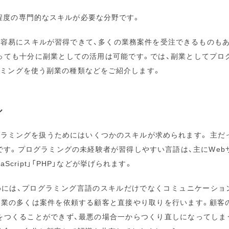
程度の専門的なスキルが必要な分野です。
は容易にスキルが習得できて、多くの業務案件を受注できるものもあ
っても十分に副業としての活用は可能です。では、副業としてプロ
ラミングを使う副業の種類などをご紹介します。
ル
グラミングを扱うためにはいくつかのスキルが求められます。 主だ
です。プログラミングの未経験者が習得しやすい言語は、主にWeb
avaScript」「PHP」などが挙げられます。
めには、プログラミング言語のスキルだけでなくコミュニケーショ
副業の多くは案件を依頼する顧客と直接やり取りを行います。顧客
をつくることができず、最悪の場合一からつくり直しになってしま