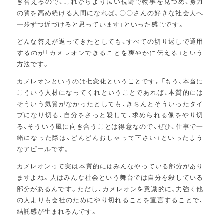
き合えるので、これからより広い視野で物事を見つめ、努力
の質を高め続ける人間になれば、〇〇さんの好きな社会人へ
一歩ずつ近づけると思っています」といった感じです。
どんな答えが返ってきたとしても、すべての切り返しで通用
するのが「カメレオンできることを爽やかに伝える」という
方法です。
カメレオンというのは七変化ということです。「もう、本当に
こういう人材になってくれということであれば、本質的には
そういう気質がなかったとしても、きちんとそういったタイ
プになり切る、自分をさっと殺して、求められる像をやり切
る、そういう風に向き合うことは得意なので、ぜひ、仕事で一
緒になった際は、どんどんおしゃって下さい」といったよう
なアピールです。
カメレオンって実は本質的にはみんなやっている部分があり
ますよね。人はみんな社会という舞台では自分を殺している
部分があるんです。ただし、カメレオンを意識的に、力強く他
の人よりも会社のためにやり切れることを宣言することで、
結託感が生まれるんです。