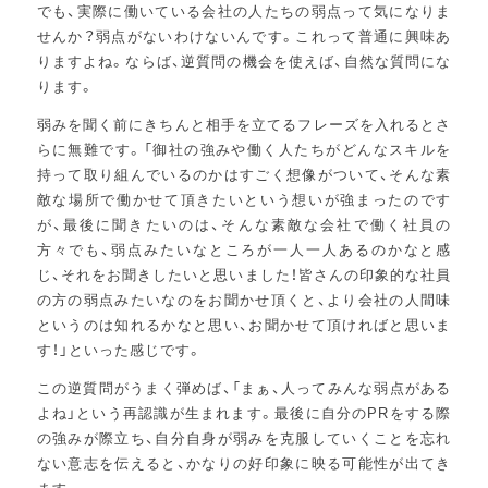
でも、実際に働いている会社の人たちの弱点って気になりま
せんか？弱点がないわけないんです。これって普通に興味あ
りますよね。ならば、逆質問の機会を使えば、自然な質問にな
ります。
弱みを聞く前にきちんと相手を立てるフレーズを入れるとさ
らに無難です。「御社の強みや働く人たちがどんなスキルを
持って取り組んでいるのかはすごく想像がついて、そんな素
敵な場所で働かせて頂きたいという想いが強まったのです
が、最後に聞きたいのは、そんな素敵な会社で働く社員の
方々でも、弱点みたいなところが一人一人あるのかなと感
じ、それをお聞きしたいと思いました！皆さんの印象的な社員
の方の弱点みたいなのをお聞かせ頂くと、より会社の人間味
というのは知れるかなと思い、お聞かせて頂ければと思いま
す！」といった感じです。
この逆質問がうまく弾めば、「まぁ、人ってみんな弱点がある
よね」という再認識が生まれます。最後に自分のPRをする際
の強みが際立ち、自分自身が弱みを克服していくことを忘れ
ない意志を伝えると、かなりの好印象に映る可能性が出てき
ます。