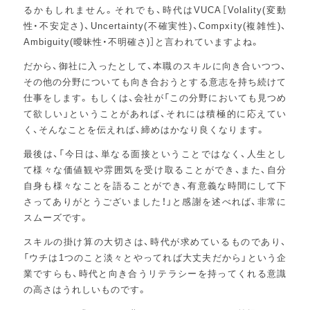
るかもしれません。それでも、時代はVUCA［Volality(変動
性・不安定さ)、Uncertainty(不確実性)、Compxity(複雑性)、
Ambiguity(曖昧性・不明確さ)］と言われていますよね。
だから、御社に入ったとして、本職のスキルに向き合いつつ、
その他の分野についても向き合おうとする意志を持ち続けて
仕事をします。もしくは、会社が「この分野においても見つめ
て欲しい」ということがあれば、それには積極的に応えてい
く、そんなことを伝えれば、締めはかなり良くなります。
最後は、「今日は、単なる面接ということではなく、人生とし
て様々な価値観や雰囲気を受け取ることができ、また、自分
自身も様々なことを語ることができ、有意義な時間にして下
さってありがとうございました！」と感謝を述べれば、非常に
スムーズです。
スキルの掛け算の大切さは、時代が求めているものであり、
「ウチは1つのこと淡々とやってれば大丈夫だから」という企
業ですらも、時代と向き合うリテラシーを持ってくれる意識
の高さはうれしいものです。