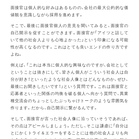
面接官は個人的な好みはあるものの、会社の最大公約的な価
値観を意識しながら採用を進めます。
そこで、最後に面接官個人の意見を聞いてみると、面接官の
自己開示を促すことができます。面接官が「アイツと話して
いて他の社会人よりも心地よかった」という印象になる可能
性が高くなるのです。これはとても良いエンドの作り方です
よね。
例えば、「これは本当に個人的な興味なのですが、会社として
ということは抜きにして、皆さん個人がこういう社会人は自
分が好き！といったような社会人像とはどんなものか、ぜひ、
最後にお聞きしたいです！」という質問です。これは面接官と
応募者といった関係の均衡を破る個人へ向かう質問で、異業
種交流会のちょっとしたぶっちゃけトークのような雰囲気を
作ります。だから、自己開示に繋がるんです。
そして、面接官が言った社会人像に沿っていそうであれば、
その点はアピールしましょう。ただし、そこは謙虚に「自分は
とにかくトライ＆エラーをすることには他の社会人よりも向