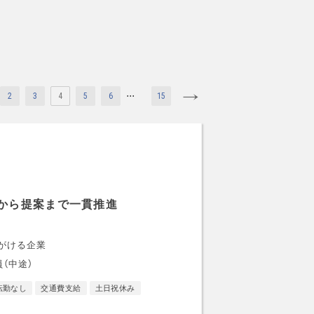
...
2
3
4
5
6
15
から提案まで一貫推進
がける企業
（中途）
転勤なし
交通費支給
土日祝休み