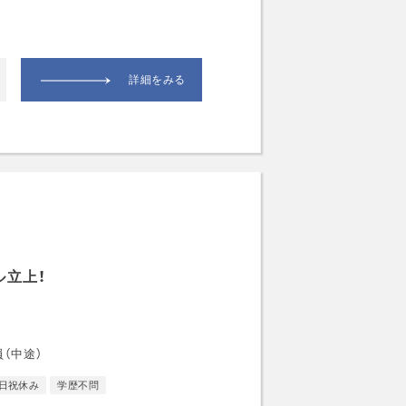
詳細をみる
ル立上！
ー
（中途）
日祝休み
学歴不問