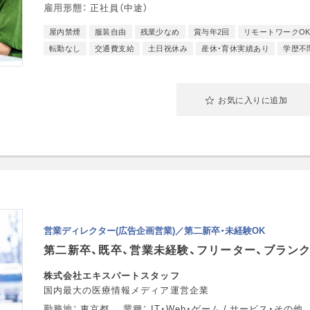
雇用形態
正社員（中途）
屋内禁煙
服装自由
残業少なめ
賞与年2回
リモートワークO
転勤なし
交通費支給
土日祝休み
産休・育休実績あり
学歴不
お気に入りに追加
営業ディレクター(広告企画営業)／第二新卒・未経験OK
第二新卒、既卒、営業未経験、フリーター、ブラン
株式会社エキスパートスタッフ
国内最大の医療情報メディア運営企業
勤務地
東京都
業種
IT・Web・ゲーム / サービス・その他