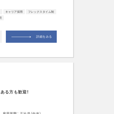
K
キャリア採用
フレックスタイム制
問
詳細をみる
クある方も歓迎！
雇用形態
正社員（中途）