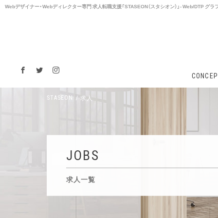
Webデザイナー・Webディレクター専⾨ 求⼈転職支援「STASEON（スタシオン）」- Web/DTP
CONCEP
求人
STASEON
JOBS
求人一覧