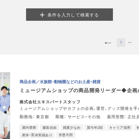
条件を入力して検索する
...
1
商品企画／水族館・動物園などのお土産・雑貨
ミュージアムショップの商品開発リーダー◆企画
株式会社エキスパートスタッフ
ミュージアムショップやカフェの企画、運営、グッズ開発を手
勤務地
東京都
業種
サービス・その他
雇用形態
正社員
屋内禁煙
服装自由
残業少なめ
賞与年2回
キャリア採用
産休・育休実績あり
学歴不問