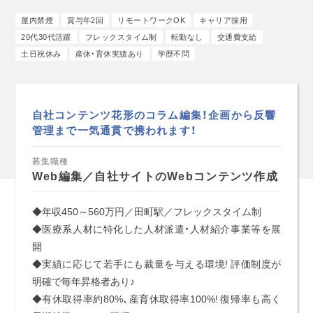
屋内禁煙
賞与年2回
リモートワークOK
キャリア採用
20代30代活躍
フレックスタイム制
転勤なし
交通費支給
土日祝休み
産休・育休実績あり
学歴不問
自社コンテンツ花形のコラム編集！企画から反響
管理まで一気通貫で携われます！
募集職種
Web編集／自社サイトのWebコンテンツ作成
◆年収450～560万円／田町駅／フレックスタイム制
◆医療系人材に特化した人材派遣・人材紹介事業等を展
開
◆実績に応じて若手にも裁量を与える環境! 評価制度が
明確で毎年昇格者あり♪
◆有休取得率約80%、産育休取得率100%! 復帰率も高く