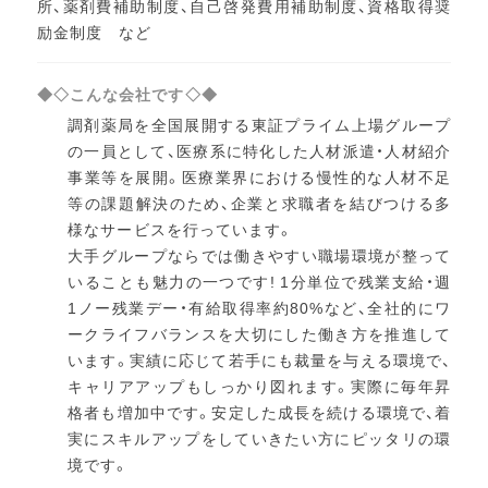
所、薬剤費補助制度、自己啓発費用補助制度、資格取得奨
励金制度 など
◆◇こんな会社です◇◆
調剤薬局を全国展開する東証プライム上場グループ
の一員として、医療系に特化した人材派遣・人材紹介
事業等を展開。医療業界における慢性的な人材不足
等の課題解決のため、企業と求職者を結びつける多
様なサービスを行っています。
大手グループならでは働きやすい職場環境が整って
いることも魅力の一つです! 1分単位で残業支給・週
1ノー残業デー・有給取得率約80%など、全社的にワ
ークライフバランスを大切にした働き方を推進して
います。実績に応じて若手にも裁量を与える環境で、
キャリアアップもしっかり図れます。実際に毎年昇
格者も増加中です。安定した成長を続ける環境で、着
実にスキルアップをしていきたい方にピッタリの環
境です。