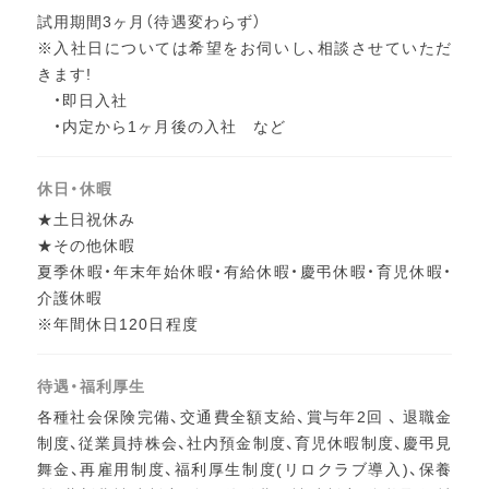
試用期間3ヶ月（待遇変わらず）
※入社日については希望をお伺いし、相談させていただ
きます!
・即日入社
・内定から1ヶ月後の入社 など
休日・休暇
★土日祝休み
★その他休暇
夏季休暇・年末年始休暇・有給休暇・慶弔休暇・育児休暇・
介護休暇
※年間休日120日程度
待遇・福利厚生
各種社会保険完備、交通費全額支給、賞与年2回 、 退職金
制度、従業員持株会、社内預金制度、育児休暇制度、慶弔見
舞金、再雇用制度、福利厚生制度(リロクラブ導入)、保養