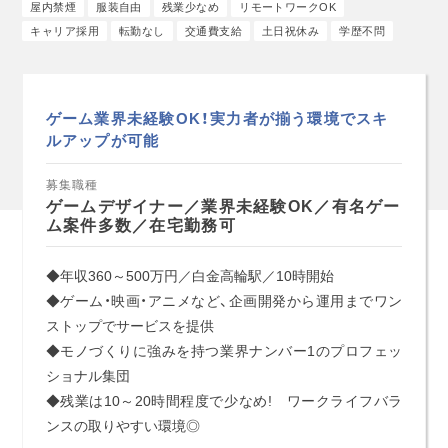
屋内禁煙
服装自由
残業少なめ
リモートワークOK
キャリア採用
転勤なし
交通費支給
土日祝休み
学歴不問
ゲーム業界未経験OK！実力者が揃う環境でスキ
ルアップが可能
募集職種
ゲームデザイナー／業界未経験OK／有名ゲー
ム案件多数／在宅勤務可
◆年収360～500万円／白金高輪駅／10時開始
◆ゲーム・映画・アニメなど、企画開発から運用までワン
ストップでサービスを提供
◆モノづくりに強みを持つ業界ナンバー1のプロフェッ
ショナル集団
◆残業は10～20時間程度で少なめ! ワークライフバラ
ンスの取りやすい環境◎