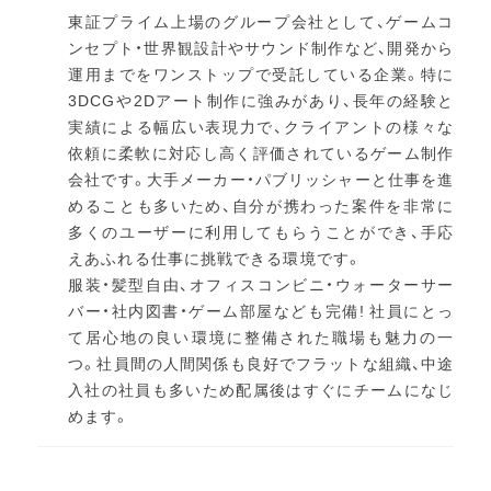
東証プライム上場のグループ会社として、ゲームコ
ンセプト・世界観設計やサウンド制作など、開発から
運用までをワンストップで受託している企業。特に
3DCGや2Dアート制作に強みがあり、長年の経験と
実績による幅広い表現力で、クライアントの様々な
依頼に柔軟に対応し高く評価されているゲーム制作
会社です。大手メーカー・パブリッシャーと仕事を進
めることも多いため、自分が携わった案件を非常に
多くのユーザーに利用してもらうことができ、手応
えあふれる仕事に挑戦できる環境です。
服装・髪型自由、オフィスコンビニ・ウォーターサー
バー・社内図書・ゲーム部屋なども完備! 社員にとっ
て居心地の良い環境に整備された職場も魅力の一
つ。社員間の人間関係も良好でフラットな組織、中途
入社の社員も多いため配属後はすぐにチームになじ
めます。