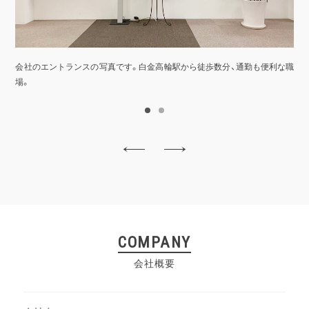
会社のエントランスの写真です。白金高輪駅から徒歩数分、通勤も便利な職
リ
場。
1
2
COMPANY
会社概要