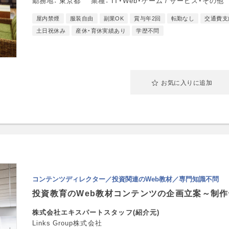
勤務地
東京都
業種
IT・Web・ゲーム / サービス・その他
屋内禁煙
服装自由
副業OK
賞与年2回
転勤なし
交通費支
土日祝休み
産休・育休実績あり
学歴不問
お気に入りに追加
コンテンツディレクター／投資関連のWeb教材／専門知識不問
投資教育のWeb教材コンテンツの企画立案～制
株式会社エキスパートスタッフ(紹介元)
Links Group株式会社