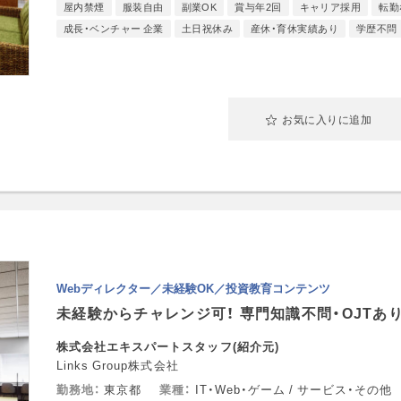
屋内禁煙
服装自由
副業OK
賞与年2回
キャリア採用
転勤
成長・ベンチャー 企業
土日祝休み
産休・育休実績あり
学歴不問
お気に入りに追加
Webディレクター／未経験OK／投資教育コンテンツ
未経験からチャレンジ可！ 専門知識不問・OJTあ
株式会社エキスパートスタッフ(紹介元)
Links Group株式会社
勤務地
東京都
業種
IT・Web・ゲーム / サービス・その他