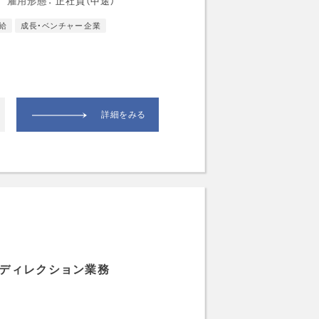
雇用形態
正社員（中途）
給
成長・ベンチャー 企業
詳細をみる
作ディレクション業務