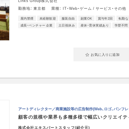
Links Group株式会社
勤務地
東京都
業種
IT・Web・ゲーム / サービス・その他
屋内禁煙
未経験歓迎
服装自由
副業OK
賞与年2回
転勤な
成長・ベンチャー 企業
土日祝休み
産休・育休実績あり
学歴不問
お気に入りに追加
アートディレクター／商業施設等の広告制作(Web、ロゴ、パンフレ
株式会社エキスパートスタッフ(紹介元)