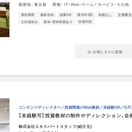
勤務地
東京都
業種
IT・Web・ゲーム / サービス・その他
屋内禁煙
服装自由
副業OK
賞与年2回
転勤なし
交通費支
土日祝休み
産休・育休実績あり
学歴不問
お気に入りに追加
コンテンツディレクター／投資関連のWeb教材／未経験OK／OJT
【未経験可】投資教材の制作やディレクション、企
株式会社エキスパートスタッフ(紹介元)