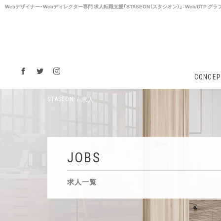
Webデザイナー・Webディレクター専⾨ 求⼈転職支援「STASEON（スタシオン）」- Web/DTP
CONCEP
求人
STASEON
JOBS
求人一覧