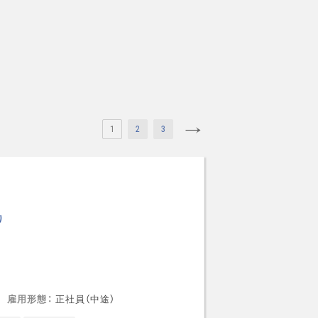
1
2
3
り
雇用形態
正社員（中途）