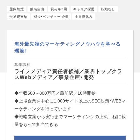
屋内禁煙
服装自由
賞与年2回
キャリア採用
転勤なし
交通費支給
成長・ベンチャー 企業
土日祝休み
海外最先端のマーケティングノウハウを学べる
環境!
募集職種
ライフメディア責任者候補／業界トップクラ
スWebメディア／事業企画・開発
◆年収500～800万円／蔵前駅／10時開始
◆上場企業を中心に1,000サイト以上のSEO対策・WEBマ
ーケティングを行っています
◆戦略立案から実行までマーケティングの上流工程に裁
量をもって担当できる