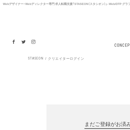
Webデザイナー・Webディレクター専⾨ 求⼈転職支援「STASEON（スタシオン）」- Web/DTP
CONCEP
クリエイターログイン
STASEON
まだご登録がお済