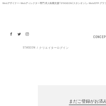
Webデザイナー・Webディレクター専⾨ 求⼈転職支援「STASEON（スタシオン）」- Web/DTP
CONCEP
クリエイターログイン
STASEON
まだご登録がお済